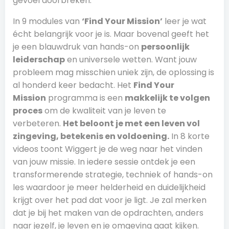
gevoel doorbreken.
In 9 modules van
‘Find Your Mission’
leer je wat
écht belangrijk voor je is. Maar bovenal geeft het
je een blauwdruk van hands-on
persoonlijk
leiderschap
en universele wetten. Want jouw
probleem mag misschien uniek zijn, de oplossing is
al honderd keer bedacht. Het
Find Your
Mission
programma is een
makkelijk te volgen
proces
om de kwaliteit van je leven te
verbeteren.
Het beloont je met een leven vol
zingeving, betekenis en voldoening.
In 8 korte
videos toont Wiggert je de weg naar het vinden
van jouw missie. In iedere sessie ontdek je een
transformerende strategie, techniek of hands-on
les waardoor je meer helderheid en duidelijkheid
krijgt over het pad dat voor je ligt. Je zal merken
dat je bij het maken van de opdrachten, anders
naar jezelf, je leven en je omgeving gaat kijken.