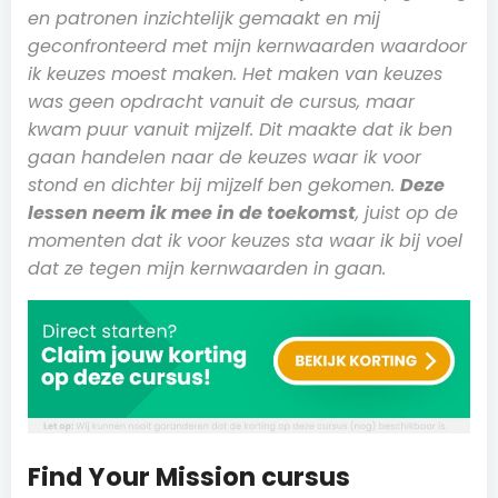
en patronen inzichtelijk gemaakt en mij
geconfronteerd met mijn kernwaarden waardoor
ik keuzes moest maken. Het maken van keuzes
was geen opdracht vanuit de cursus, maar
kwam puur vanuit mijzelf. Dit maakte dat ik ben
gaan handelen naar de keuzes waar ik voor
stond en dichter bij mijzelf ben gekomen.
Deze
lessen neem ik mee in de toekomst
, juist op de
momenten dat ik voor keuzes sta waar ik bij voel
dat ze tegen mijn kernwaarden in gaan.
Find Your Mission cursus