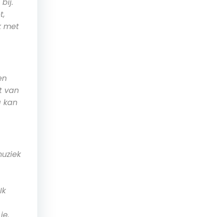
bij.
t,
k met
en
t van
g kan
muziek
Ik
je.