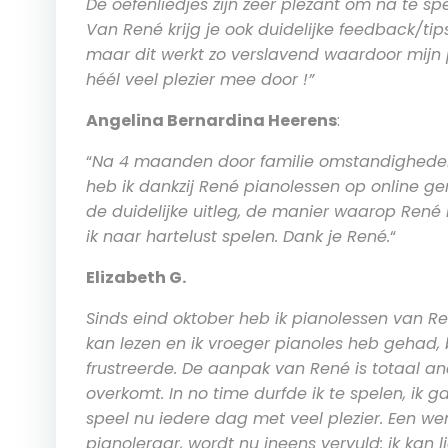
De oefenliedjes zijn zeer plezant om na te sp
Van René krijg je ook duidelijke feedback/tip
maar dit werkt zo verslavend waardoor mijn 
héél veel plezier mee door !”
Angelina Bernardina Heerens
:
“
Na 4 maanden door familie omstandigheden n
heb ik dankzij René pianolessen op online g
de duidelijke uitleg, de manier waarop René 
ik naar hartelust spelen. Dank je René.
“
Elizabeth G.
Sinds eind oktober heb ik pianolessen van R
kan lezen en ik vroeger pianoles heb gehad,
frustreerde. De aanpak van René is totaal a
overkomt. In no time durfde ik te spelen, ik 
speel nu iedere dag met veel plezier. Een w
pianoleraar, wordt nu ineens vervuld: ik kan li