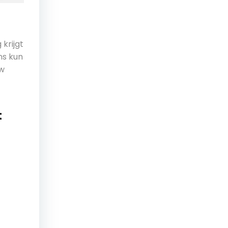
krijgt
ns kun
uw
t