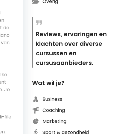
Overig
t
en
t de
Reviews, ervaringen en
piano
n van
klachten over diverse
cursussen en
cursusaanbieders.
ieke
unt
Wat wil je?
e. Je
t
Business
Coaching
i-file
Marketing
r
en:
Sport & gezondheid