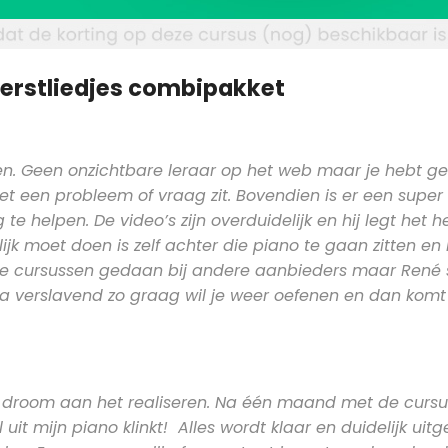
kerstliedjes combipakket
eren. Geen onzichtbare leraar op het web maar je hebt 
met een probleem of vraag zit. Bovendien is er een super 
 helpen. De video’s zijn overduidelijk en hij legt het h
lijk moet doen is zelf achter die piano te gaan zitten en
ere cursussen gedaan bij andere aanbieders maar René 
jna verslavend zo graag wil je weer oefenen en dan komt
me droom aan het realiseren. Na één maand met de cursu
l uit mijn piano klinkt! Alles wordt klaar en duidelijk uitg