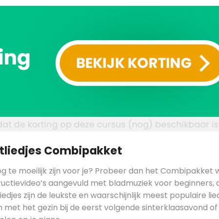
stliedjes Combipakket
 nog te moeilijk zijn voor je? Probeer dan het Combipakket
ructievideo’s aangevuld met bladmuziek voor beginners, 
edjes zijn de leukste en waarschijnlijk meest populaire lied
m met het gezin bij de eerst volgende sinterklaasavond of