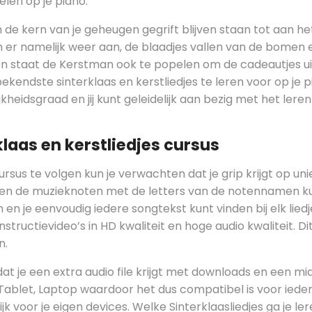
len op je piano.
de kern van je geheugen gegrift blijven staan tot aan he
 er namelijk weer aan, de blaadjes vallen van de bomen 
dien staat de Kerstman ook te popelen om de cadeautjes ui
ekendste sinterklaas en kerstliedjes te leren voor op je 
ijkheidsgraad en jij kunt geleidelijk aan bezig met het lere
rklaas en kerstliedjes cursus
sus te volgen kun je verwachten dat je grip krijgt op un
een de muzieknoten met de letters van de notennamen k
en je eenvoudig iedere songtekst kunt vinden bij elk liedj
structievideo’s in HD kwaliteit en hoge audio kwaliteit. Di
n.
dat je een extra audio file krijgt met downloads en een mid
d, Tablet, Laptop waardoor het dus compatibel is voor iede
jk voor je eigen devices. Welke Sinterklaasliedjes ga je ler