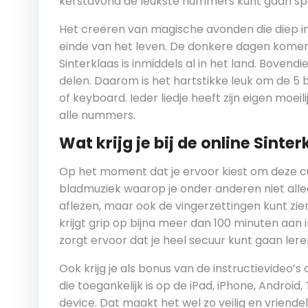
kerstavond de leukste nummers kunt gaan spe
Het creëren van magische avonden die diep in 
einde van het leven. De donkere dagen komen
Sinterklaas is inmiddels al in het land. Boven
delen. Daarom is het hartstikke leuk om de 5 b
of keyboard. Ieder liedje heeft zijn eigen moeil
alle nummers.
Wat krijg je bij de online Sinte
Op het moment dat je ervoor kiest om deze cur
bladmuziek waarop je onder anderen niet all
aflezen, maar ook de vingerzettingen kunt zien 
krijgt grip op bijna meer dan 100 minuten aan in
zorgt ervoor dat je heel secuur kunt gaan lere
Ook krijg je als bonus van de instructievideo’s 
die toegankelijk is op de iPad, iPhone, Androi
device. Dat maakt het wel zo veilig en vriendeli