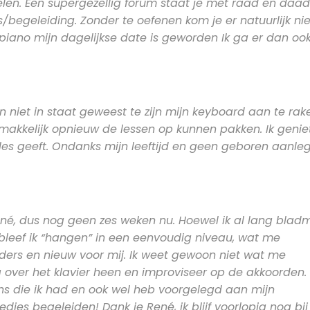
elen. Een supergezellig forum staat je met raad en daad 
s/begeleiding. Zonder te oefenen kom je er natuurlijk nie
piano mijn dagelijkse date is geworden Ik ga er dan oo
iet in staat geweest te zijn mijn keyboard aan te rak
emakkelijk opnieuw de lessen op kunnen pakken. Ik genie
les geeft. Ondanks mijn leeftijd en geen geboren aanle
ené, dus nog geen zes weken nu. Hoewel ik al lang blad
 bleef ik “hangen” in een eenvoudig niveau, wat me
nders en nieuw voor mij. Ik weet gewoon niet wat me
ga over het klavier heen en improviseer op de akkoorden. 
ens die ik had en ook wel heb voorgelegd aan mijn
edjes begeleiden! Dank je René, ik blijf voorlopig nog bij 