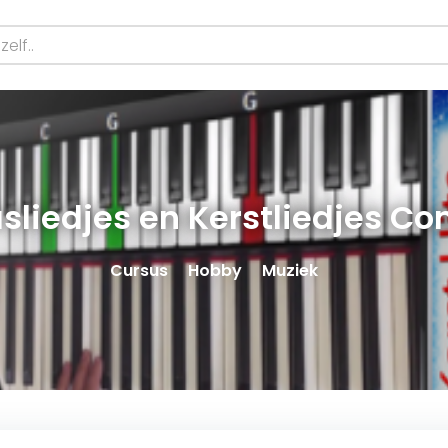
asliedjes en Kerstliedjes C
Cursus
Hobby
Muziek