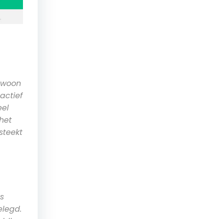
gewoon
actief
eel
 het
steekt
s
elegd.