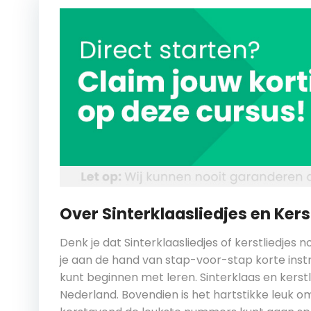
Over Sinterklaasliedjes en Ker
Denk je dat Sinterklaasliedjes of kerstliedjes
je aan de hand van stap-voor-stap korte inst
kunt beginnen met leren. Sinterklaas en kerstli
Nederland. Bovendien is het hartstikke leuk o